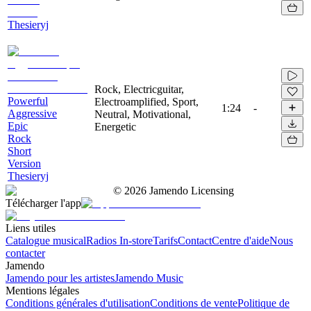
Thesieryj
Rock, Electricguitar,
Powerful
Electroamplified, Sport,
1:24
-
Aggressive
Neutral, Motivational,
Epic
Energetic
Rock
Short
Version
Thesieryj
©
2026
Jamendo Licensing
Télécharger l'app
Liens utiles
Catalogue musical
Radios In-store
Tarifs
Contact
Centre d'aide
Nous
contacter
Jamendo
Jamendo pour les artistes
Jamendo Music
Mentions légales
Conditions générales d'utilisation
Conditions de vente
Politique de