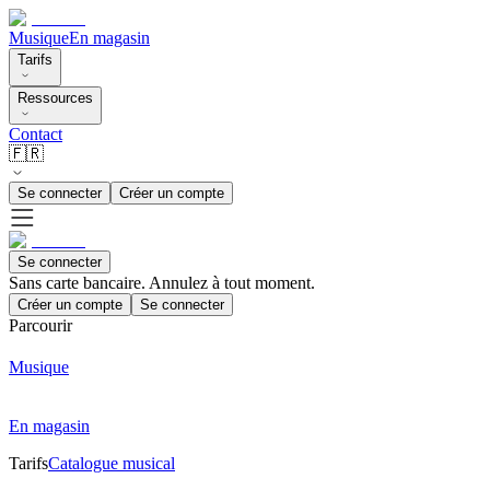
Musique
En magasin
Tarifs
Ressources
Contact
🇫🇷
Se connecter
Créer un compte
Se connecter
Sans carte bancaire. Annulez à tout moment.
Créer un compte
Se connecter
Parcourir
Musique
En magasin
Tarifs
Catalogue musical