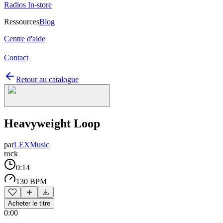
Radios In-store
Ressources
Blog
Centre d'aide
Contact
Retour au catalogue
Heavyweight Loop
par
LEXMusic
rock
0:14
130 BPM
Acheter le titre
0:00