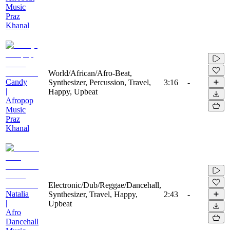
Music
Praz
Khanal
World/African/Afro-Beat,
Candy
Synthesizer, Percussion, Travel,
3:16
-
|
Happy, Upbeat
Afropop
Music
Praz
Khanal
Electronic/Dub/Reggae/Dancehall,
Natalia
Synthesizer, Travel, Happy,
2:43
-
|
Upbeat
Afro
Dancehall