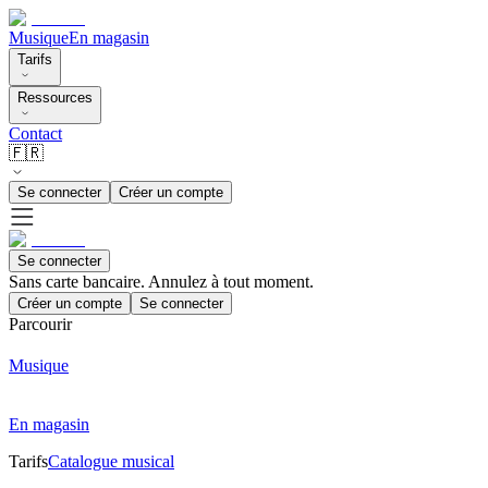
Musique
En magasin
Tarifs
Ressources
Contact
🇫🇷
Se connecter
Créer un compte
Se connecter
Sans carte bancaire. Annulez à tout moment.
Créer un compte
Se connecter
Parcourir
Musique
En magasin
Tarifs
Catalogue musical