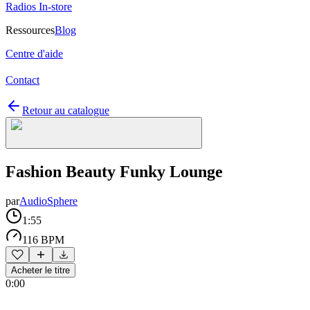
Radios In-store
Ressources
Blog
Centre d'aide
Contact
Retour au catalogue
Fashion Beauty Funky Lounge
par
AudioSphere
1:55
116 BPM
Acheter le titre
0:00