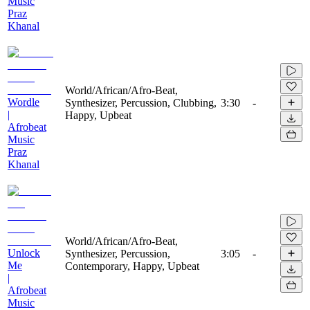
Music
Praz
Khanal
World/African/Afro-Beat,
Wordle
Synthesizer, Percussion, Clubbing,
3:30
-
|
Happy, Upbeat
Afrobeat
Music
Praz
Khanal
World/African/Afro-Beat,
Unlock
Synthesizer, Percussion,
3:05
-
Me
Contemporary, Happy, Upbeat
|
Afrobeat
Music