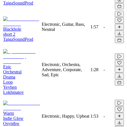
TaigaSoundProd
Electronic, Guitar, Bass,
1:57
-
Blackhole
Neutral
short 2
TaigaSoundProd
Electronic, Orchestra,
Epic
Adventure, Corporate,
1:28
-
Orchestral
Sad, Epic
Drama
Loop
Yevhen
Lokhmatov
Warm
Electronic, Happy, Upbeat
1:53
-
Indie Glow
Osynthw