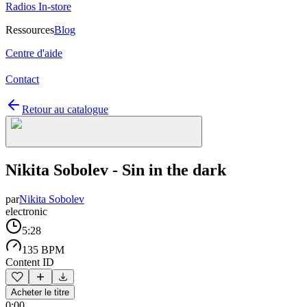
Radios In-store
Ressources
Blog
Centre d'aide
Contact
Retour au catalogue
Nikita Sobolev - Sin in the dark
par
Nikita Sobolev
electronic
5:28
135 BPM
Content ID
Acheter le titre
0:00