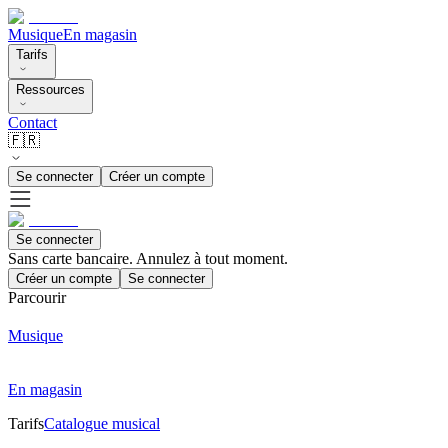
Musique
En magasin
Tarifs
Ressources
Contact
🇫🇷
Se connecter
Créer un compte
Se connecter
Sans carte bancaire. Annulez à tout moment.
Créer un compte
Se connecter
Parcourir
Musique
En magasin
Tarifs
Catalogue musical