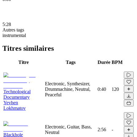
5:28
Autres tags
instrumental
Titres similaires
Titre
Tags
Durée
BPM
Electronic, Synthesizer,
Drummachine, Neutral,
0:40
120
Technological
Peaceful
Documentary
Yevhen
Lokhmatov
Electronic, Guitar, Bass,
2:56
-
Neutral
Blackhole