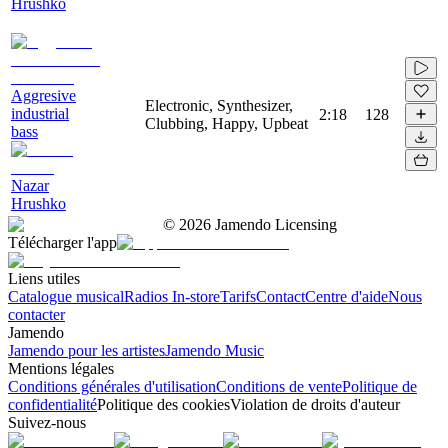
Hrushko
Aggresive
Electronic, Synthesizer,
industrial
2:18
128
Clubbing, Happy, Upbeat
bass
Nazar
Hrushko
©
2026
Jamendo Licensing
Télécharger l'app
Liens utiles
Catalogue musical
Radios In-store
Tarifs
Contact
Centre d'aide
Nous
contacter
Jamendo
Jamendo pour les artistes
Jamendo Music
Mentions légales
Conditions générales d'utilisation
Conditions de vente
Politique de
confidentialité
Politique des cookies
Violation de droits d'auteur
Suivez-nous