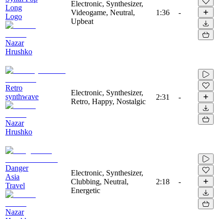
Electronic, Synthesizer,
Long
Videogame, Neutral,
1:36
-
Logo
Upbeat
Nazar
Hrushko
Retro
Electronic, Synthesizer,
synthwave
2:31
-
Retro, Happy, Nostalgic
Nazar
Hrushko
Danger
Electronic, Synthesizer,
Asia
Clubbing, Neutral,
2:18
-
Travel
Energetic
Nazar