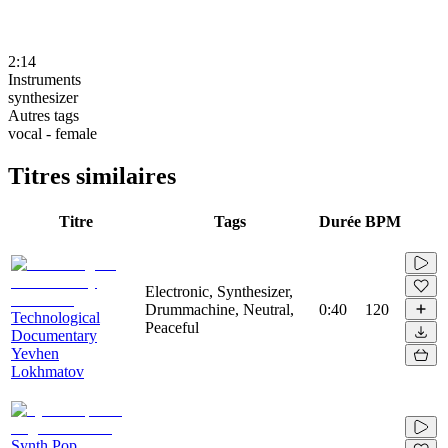
2:14
Instruments
synthesizer
Autres tags
vocal - female
Titres similaires
Titre
Tags
Durée
BPM
Electronic, Synthesizer,
Drummachine, Neutral,
0:40
120
Technological
Peaceful
Documentary
Yevhen
Lokhmatov
Synth Pop