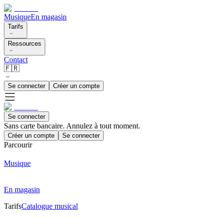
Musique
En magasin
Tarifs
Ressources
Contact
🇫🇷
Se connecter
Créer un compte
Se connecter
Sans carte bancaire. Annulez à tout moment.
Créer un compte
Se connecter
Parcourir
Musique
En magasin
Tarifs
Catalogue musical