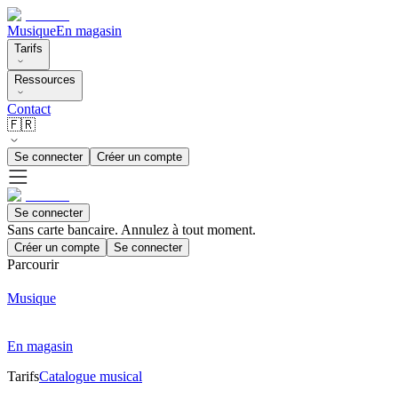
Musique
En magasin
Tarifs
Ressources
Contact
🇫🇷
Se connecter
Créer un compte
Se connecter
Sans carte bancaire. Annulez à tout moment.
Créer un compte
Se connecter
Parcourir
Musique
En magasin
Tarifs
Catalogue musical