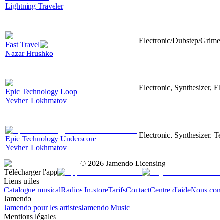
Lightning Traveler
Electronic/Dubstep/Grime
Fast Travel
Nazar Hrushko
Electronic, Synthesizer, 
Epic Technology Loop
Yevhen Lokhmatov
Electronic, Synthesizer, 
Epic Technology Underscore
Yevhen Lokhmatov
©
2026
Jamendo Licensing
Télécharger l'app
Liens utiles
Catalogue musical
Radios In-store
Tarifs
Contact
Centre d'aide
Nous con
Jamendo
Jamendo pour les artistes
Jamendo Music
Mentions légales