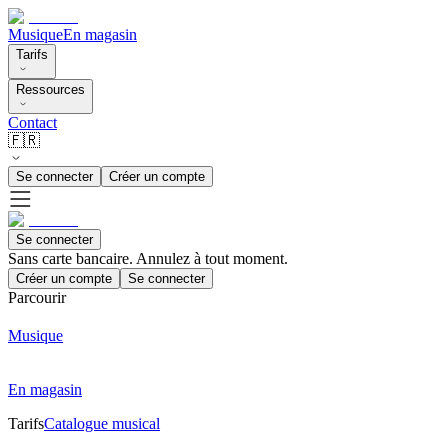
Musique
En magasin
Tarifs
Ressources
Contact
🇫🇷
Se connecter
Créer un compte
Se connecter
Sans carte bancaire. Annulez à tout moment.
Créer un compte
Se connecter
Parcourir
Musique
En magasin
Tarifs
Catalogue musical