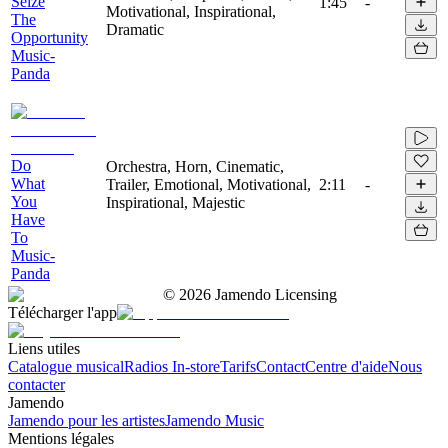
Seize
1:45
-
Motivational, Inspirational,
The
Dramatic
Opportunity
Music-
Panda
Do
Orchestra, Horn, Cinematic,
What
Trailer, Emotional, Motivational,
2:11
-
You
Inspirational, Majestic
Have
To
Music-
Panda
©
2026
Jamendo Licensing
Télécharger l'app
Liens utiles
Catalogue musical
Radios In-store
Tarifs
Contact
Centre d'aide
Nous
contacter
Jamendo
Jamendo pour les artistes
Jamendo Music
Mentions légales