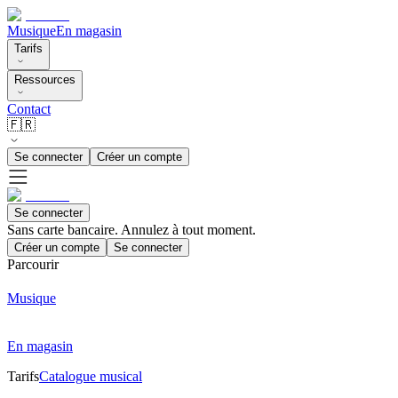
Musique
En magasin
Tarifs
Ressources
Contact
🇫🇷
Se connecter
Créer un compte
Se connecter
Sans carte bancaire. Annulez à tout moment.
Créer un compte
Se connecter
Parcourir
Musique
En magasin
Tarifs
Catalogue musical