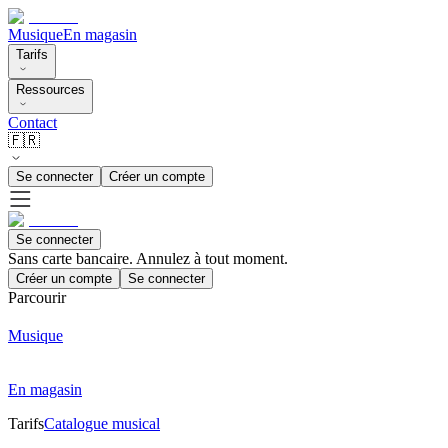
Musique
En magasin
Tarifs
Ressources
Contact
🇫🇷
Se connecter
Créer un compte
Se connecter
Sans carte bancaire. Annulez à tout moment.
Créer un compte
Se connecter
Parcourir
Musique
En magasin
Tarifs
Catalogue musical