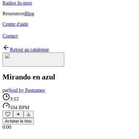
Radios In-store
Ressources
Blog
Centre d'aide
Contact
Retour au catalogue
Mirando en azul
par
Soul by Pastramee
3:12
104 BPM
Acheter le titre
0:00