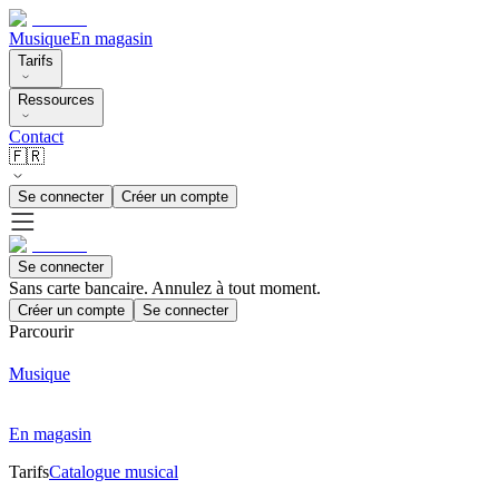
Musique
En magasin
Tarifs
Ressources
Contact
🇫🇷
Se connecter
Créer un compte
Se connecter
Sans carte bancaire. Annulez à tout moment.
Créer un compte
Se connecter
Parcourir
Musique
En magasin
Tarifs
Catalogue musical