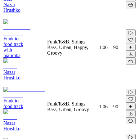
Nazar
Hrushko
Funk to
Funk/R&B, Strings,
food track
Bass, Urban, Happy,
1:06
90
with
Groovy
marimba
Nazar
Hrushko
Funk to
Funk/R&B, Strings,
food track
1:06
90
Bass, Urban, Groovy
Nazar
Hrushko