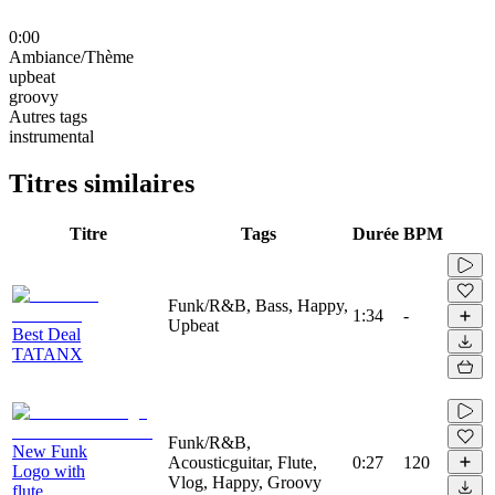
0:00
Ambiance/Thème
upbeat
groovy
Autres tags
instrumental
Titres similaires
Titre
Tags
Durée
BPM
Funk/R&B, Bass, Happy,
1:34
-
Upbeat
Best Deal
TATANX
Funk/R&B,
New Funk
Acousticguitar, Flute,
0:27
120
Logo with
Vlog, Happy, Groovy
flute