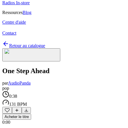
Radios In-store
Ressources
Blog
Centre d'aide
Contact
Retour au catalogue
One Step Ahead
par
AudioPanda
pop
0:38
131 BPM
Acheter le titre
0:00