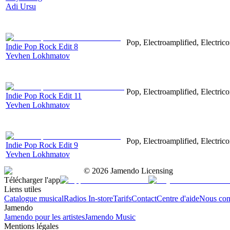
Adi Ursu
Pop, Electroamplified, Electrico
Indie Pop Rock Edit 8
Yevhen Lokhmatov
Pop, Electroamplified, Electrico
Indie Pop Rock Edit 11
Yevhen Lokhmatov
Pop, Electroamplified, Electrico
Indie Pop Rock Edit 9
Yevhen Lokhmatov
©
2026
Jamendo Licensing
Télécharger l'app
Liens utiles
Catalogue musical
Radios In-store
Tarifs
Contact
Centre d'aide
Nous con
Jamendo
Jamendo pour les artistes
Jamendo Music
Mentions légales