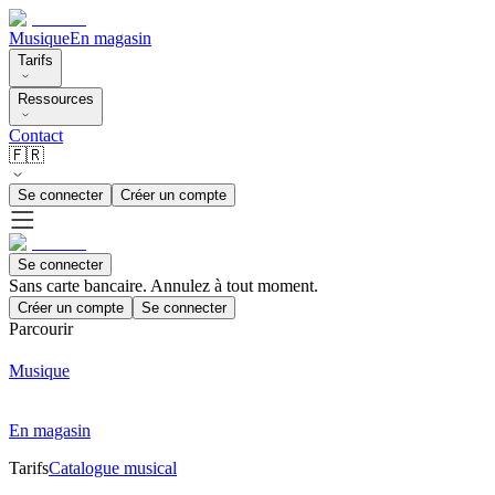
Musique
En magasin
Tarifs
Ressources
Contact
🇫🇷
Se connecter
Créer un compte
Se connecter
Sans carte bancaire. Annulez à tout moment.
Créer un compte
Se connecter
Parcourir
Musique
En magasin
Tarifs
Catalogue musical