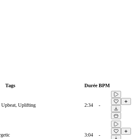
Tags
Durée
BPM
 Upbeat, Uplifting
2:34
-
rgetic
3:04
-