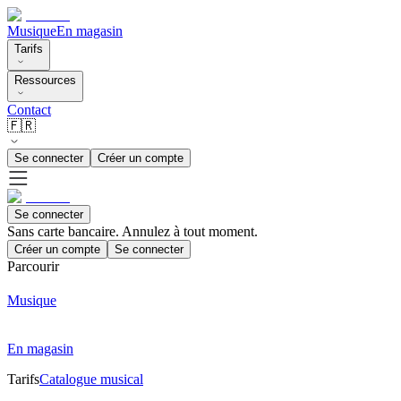
Musique
En magasin
Tarifs
Ressources
Contact
🇫🇷
Se connecter
Créer un compte
Se connecter
Sans carte bancaire. Annulez à tout moment.
Créer un compte
Se connecter
Parcourir
Musique
En magasin
Tarifs
Catalogue musical