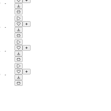
0
-
6
-
4
-
0
-