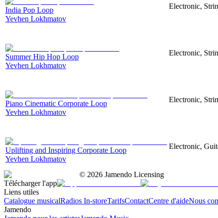
Electronic, Str
India Pop Loop
Yevhen Lokhmatov
Electronic, Str
Summer Hip Hop Loop
Yevhen Lokhmatov
Electronic, Stri
Piano Cinematic Corporate Loop
Yevhen Lokhmatov
Electronic, Gui
Uplifting and Inspiring Corporate Loop
Yevhen Lokhmatov
©
2026
Jamendo Licensing
Télécharger l'app
Liens utiles
Catalogue musical
Radios In-store
Tarifs
Contact
Centre d'aide
Nous con
Jamendo