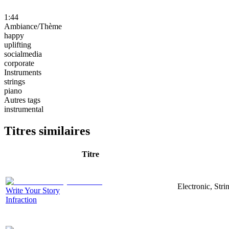
1:44
Ambiance/Thème
happy
uplifting
socialmedia
corporate
Instruments
strings
piano
Autres tags
instrumental
Titres similaires
Titre
Electronic, Str
Write Your Story
Infraction