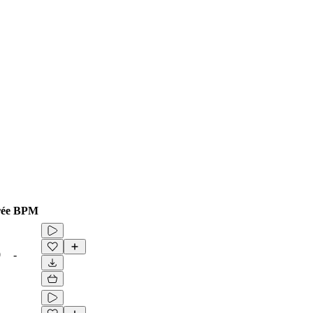
ée
BPM
0
-