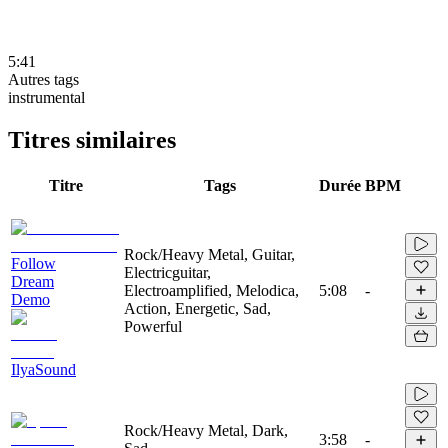
5:41
Autres tags
instrumental
Titres similaires
Titre
Tags
Durée
BPM
Rock/Heavy Metal, Guitar,
Follow
Electricguitar,
Dream
Electroamplified, Melodica,
5:08
-
Demo
Action, Energetic, Sad,
Powerful
IlyaSound
Rock/Heavy Metal, Dark,
3:58
-