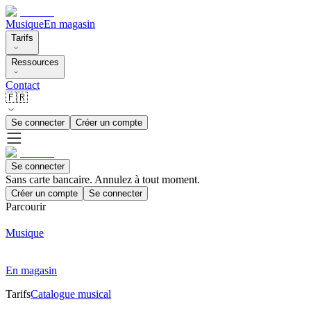
Musique
En magasin
Tarifs
Ressources
Contact
🇫🇷
Se connecter
Créer un compte
Se connecter
Sans carte bancaire. Annulez à tout moment.
Créer un compte
Se connecter
Parcourir
Musique
En magasin
Tarifs
Catalogue musical