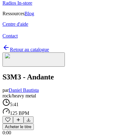
Radios In-store
Ressources
Blog
Centre d'aide
Contact
Retour au catalogue
S3M3 - Andante
par
Daniel Bautista
rock/heavy metal
5:41
125 BPM
Acheter le titre
0:00