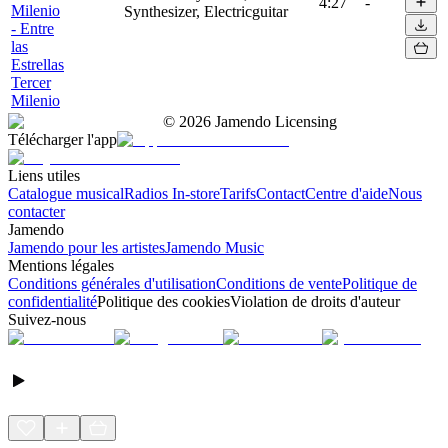
4:27
-
Milenio
Synthesizer, Electricguitar
- Entre
las
Estrellas
Tercer
Milenio
©
2026
Jamendo Licensing
Télécharger l'app
Liens utiles
Catalogue musical
Radios In-store
Tarifs
Contact
Centre d'aide
Nous
contacter
Jamendo
Jamendo pour les artistes
Jamendo Music
Mentions légales
Conditions générales d'utilisation
Conditions de vente
Politique de
confidentialité
Politique des cookies
Violation de droits d'auteur
Suivez-nous