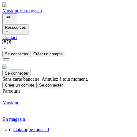
Musique
En magasin
Tarifs
Ressources
Contact
🇫🇷
Se connecter
Créer un compte
Se connecter
Sans carte bancaire. Annulez à tout moment.
Créer un compte
Se connecter
Parcourir
Musique
En magasin
Tarifs
Catalogue musical