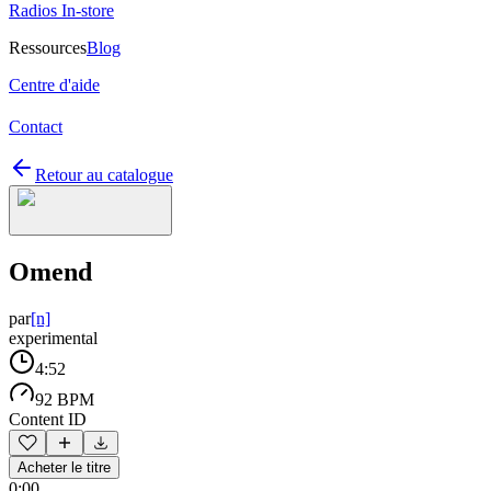
Radios In-store
Ressources
Blog
Centre d'aide
Contact
Retour au catalogue
Omend
par
[n]
experimental
4:52
92 BPM
Content ID
Acheter le titre
0:00