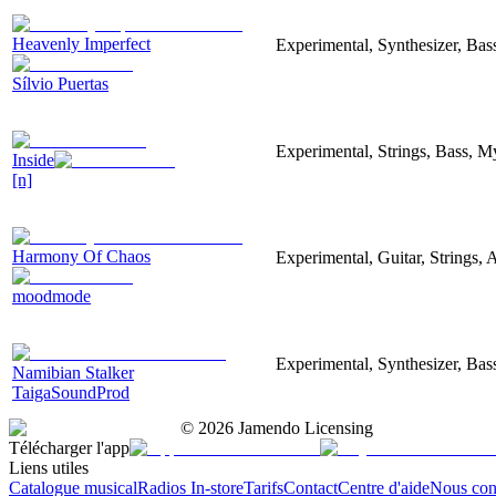
Heavenly Imperfect
Experimental, Synthesizer, Bas
Sílvio Puertas
Experimental, Strings, Bass, My
Inside
[n]
Harmony Of Chaos
Experimental, Guitar, Strings, A
moodmode
Experimental, Synthesizer, Bas
Namibian Stalker
TaigaSoundProd
©
2026
Jamendo Licensing
Télécharger l'app
Liens utiles
Catalogue musical
Radios In-store
Tarifs
Contact
Centre d'aide
Nous con