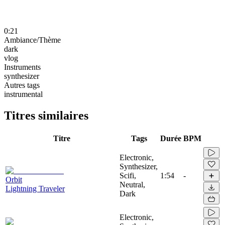
0:21
Ambiance/Thème
dark
vlog
Instruments
synthesizer
Autres tags
instrumental
Titres similaires
Titre
Tags
Durée
BPM
Electronic,
Synthesizer,
Scifi,
1:54
-
Orbit
Neutral,
Lightning Traveler
Dark
Electronic,