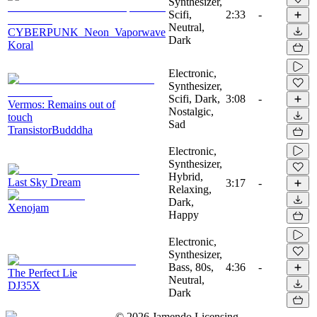
Synthesizer,
Scifi,
2:33
-
Neutral,
CYBERPUNK_Neon_Vaporwave
Dark
Koral
Electronic,
Synthesizer,
Scifi, Dark,
3:08
-
Vermos: Remains out of
Nostalgic,
touch
Sad
TransistorBudddha
Electronic,
Synthesizer,
Hybrid,
Last Sky Dream
3:17
-
Relaxing,
Dark,
Xenojam
Happy
Electronic,
Synthesizer,
Bass, 80s,
4:36
-
The Perfect Lie
Neutral,
DJ35X
Dark
©
2026
Jamendo Licensing