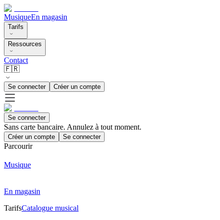
Musique
En magasin
Tarifs
Ressources
Contact
🇫🇷
Se connecter
Créer un compte
Se connecter
Sans carte bancaire. Annulez à tout moment.
Créer un compte
Se connecter
Parcourir
Musique
En magasin
Tarifs
Catalogue musical