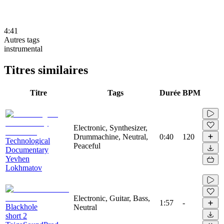
4:41
Autres tags
instrumental
Titres similaires
Titre
Tags
Durée
BPM
Electronic, Synthesizer,
Drummachine, Neutral,
0:40
120
Technological
Peaceful
Documentary
Yevhen
Lokhmatov
Electronic, Guitar, Bass,
1:57
-
Blackhole
Neutral
short 2