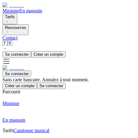
Musique
En magasin
Tarifs
Ressources
Contact
🇫🇷
Se connecter
Créer un compte
Se connecter
Sans carte bancaire. Annulez à tout moment.
Créer un compte
Se connecter
Parcourir
Musique
En magasin
Tarifs
Catalogue musical