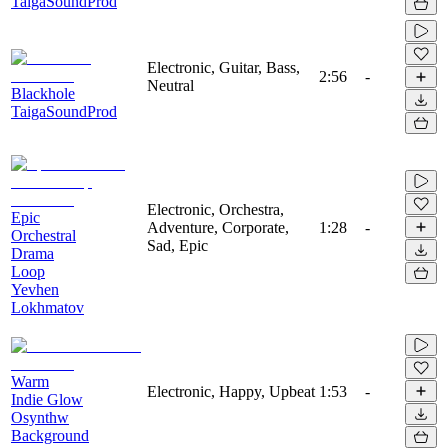
TaigaSoundProd
Electronic, Guitar, Bass,
2:56
-
Neutral
Blackhole
TaigaSoundProd
Electronic, Orchestra,
Epic
Adventure, Corporate,
1:28
-
Orchestral
Sad, Epic
Drama
Loop
Yevhen
Lokhmatov
Warm
Electronic, Happy, Upbeat
1:53
-
Indie Glow
Osynthw
Background