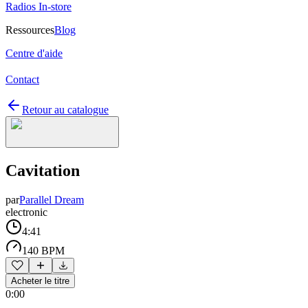
Radios In-store
Ressources
Blog
Centre d'aide
Contact
Retour au catalogue
Cavitation
par
Parallel Dream
electronic
4:41
140 BPM
Acheter le titre
0:00