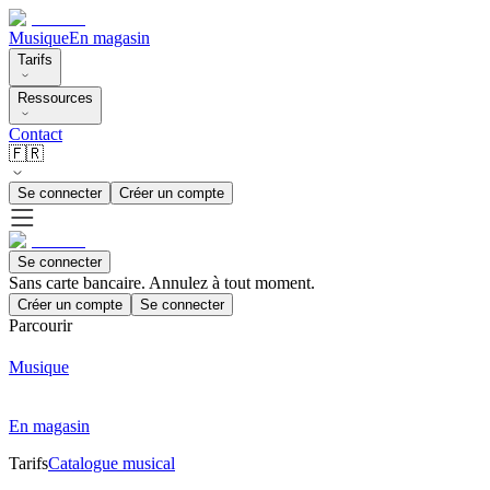
Musique
En magasin
Tarifs
Ressources
Contact
🇫🇷
Se connecter
Créer un compte
Se connecter
Sans carte bancaire. Annulez à tout moment.
Créer un compte
Se connecter
Parcourir
Musique
En magasin
Tarifs
Catalogue musical