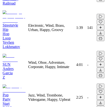
Railroad
Streetstyle
Electronic, Wind, Brass,
1:39
141
Hip
Urban, Happy, Groovy
Hop
Loop
Yevhen
Lokhmatov
Wind, Oboe, Adventure,
SUN
4:01
-
Corporate, Happy, Intimate
Andres
Garcia
Z
Pop
Jazz, Wind, Trombone,
2:25
-
Party
Videogame, Happy, Upbeat
Start