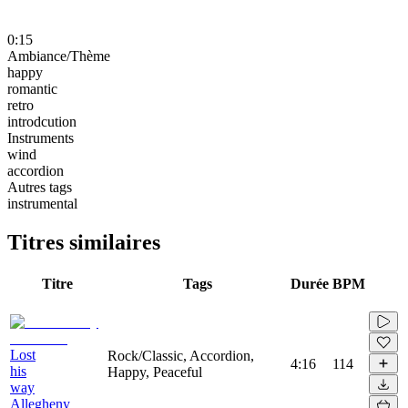
0:15
Ambiance/Thème
happy
romantic
retro
introdcution
Instruments
wind
accordion
Autres tags
instrumental
Titres similaires
Titre
Tags
Durée
BPM
Lost
Rock/Classic, Accordion,
4:16
114
his
Happy, Peaceful
way
Allegheny