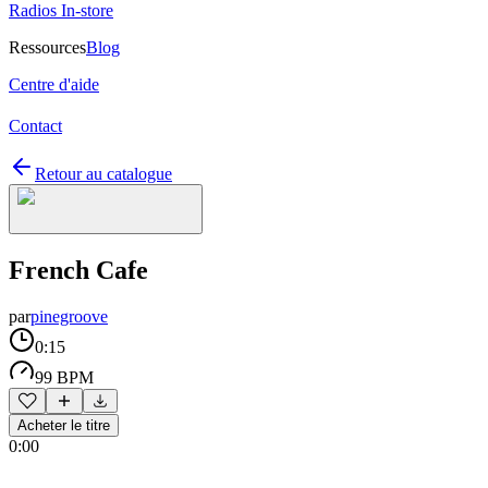
Radios In-store
Ressources
Blog
Centre d'aide
Contact
Retour au catalogue
French Cafe
par
pinegroove
0:15
99 BPM
Acheter le titre
0:00