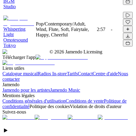
BGM
Studio
Pop/Contemporary/Adult,
Whispering
Wind, Flute, Soft, Fairytale,
2:57
-
Light
Happy, Cheerful
Omotesound
Tokyo
©
2026
Jamendo Licensing
Télécharger l'app
Liens utiles
Catalogue musical
Radios In-store
Tarifs
Contact
Centre d'aide
Nous
contacter
Jamendo
Jamendo pour les artistes
Jamendo Music
Mentions légales
Conditions générales d'utilisation
Conditions de vente
Politique de
confidentialité
Politique des cookies
Violation de droits d'auteur
Suivez-nous