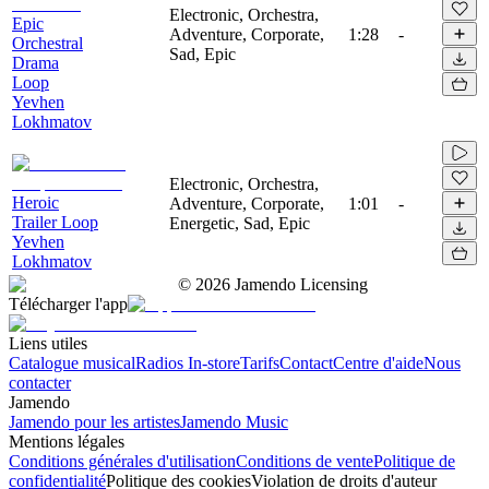
Electronic, Orchestra,
Epic
Adventure, Corporate,
1:28
-
Orchestral
Sad, Epic
Drama
Loop
Yevhen
Lokhmatov
Electronic, Orchestra,
Heroic
Adventure, Corporate,
1:01
-
Trailer Loop
Energetic, Sad, Epic
Yevhen
Lokhmatov
©
2026
Jamendo Licensing
Télécharger l'app
Liens utiles
Catalogue musical
Radios In-store
Tarifs
Contact
Centre d'aide
Nous
contacter
Jamendo
Jamendo pour les artistes
Jamendo Music
Mentions légales
Conditions générales d'utilisation
Conditions de vente
Politique de
confidentialité
Politique des cookies
Violation de droits d'auteur