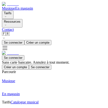
Musique
En magasin
Tarifs
Ressources
Contact
🇫🇷
Se connecter
Créer un compte
Se connecter
Sans carte bancaire. Annulez à tout moment.
Créer un compte
Se connecter
Parcourir
Musique
En magasin
Tarifs
Catalogue musical