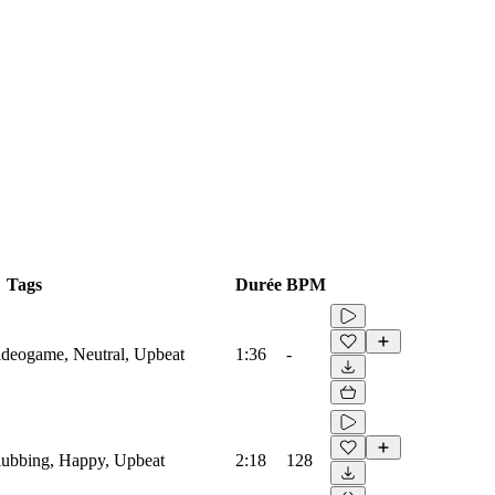
Tags
Durée
BPM
Videogame, Neutral, Upbeat
1:36
-
Clubbing, Happy, Upbeat
2:18
128