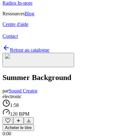
Radios In-store
Ressources
Blog
Centre d'aide
Contact
Retour au catalogue
Summer Background
par
Sound Creator
electronic
1:58
120 BPM
Acheter le titre
0:00