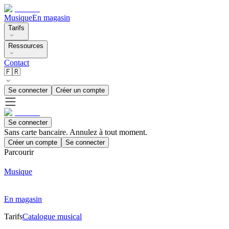
Musique
En magasin
Tarifs
Ressources
Contact
🇫🇷
Se connecter
Créer un compte
Se connecter
Sans carte bancaire. Annulez à tout moment.
Créer un compte
Se connecter
Parcourir
Musique
En magasin
Tarifs
Catalogue musical