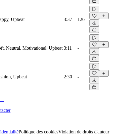
Happy, Upbeat
3:37
126
oft, Neutral, Motivational, Upbeat
3:11
-
Fashion, Upbeat
2:30
-
tacter
identialité
Politique des cookies
Violation de droits d'auteur