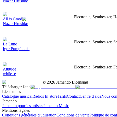
Nazar Hrushko
Electronic, Synthesizer, 
All is Good
Nazar Hrushko
Electronic, Synthesizer, S
La Lune
Igor Pumphonia
Electronic, Synthesizer, 
Attitude
while_e
©
2026
Jamendo Licensing
Télécharger l'app
Liens utiles
Catalogue musical
Radios In-store
Tarifs
Contact
Centre d'aide
Nous con
Jamendo
Jamendo pour les artistes
Jamendo Music
Mentions légales
Conditions générales d'utilisation
Conditions de vente
Politique de conf