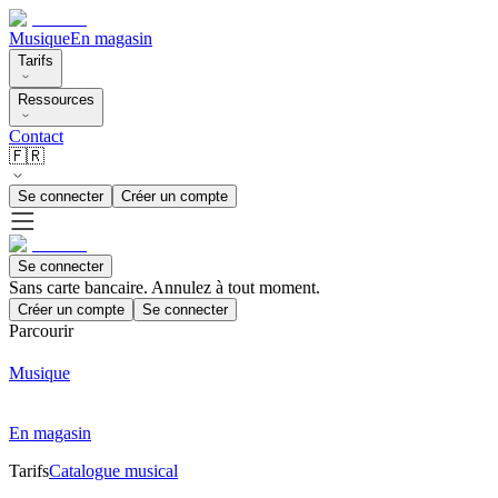
Musique
En magasin
Tarifs
Ressources
Contact
🇫🇷
Se connecter
Créer un compte
Se connecter
Sans carte bancaire. Annulez à tout moment.
Créer un compte
Se connecter
Parcourir
Musique
En magasin
Tarifs
Catalogue musical