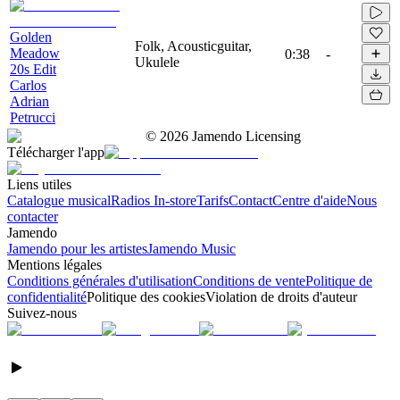
Golden
Folk, Acousticguitar,
Meadow
0:38
-
Ukulele
20s Edit
Carlos
Adrian
Petrucci
©
2026
Jamendo Licensing
Télécharger l'app
Liens utiles
Catalogue musical
Radios In-store
Tarifs
Contact
Centre d'aide
Nous
contacter
Jamendo
Jamendo pour les artistes
Jamendo Music
Mentions légales
Conditions générales d'utilisation
Conditions de vente
Politique de
confidentialité
Politique des cookies
Violation de droits d'auteur
Suivez-nous