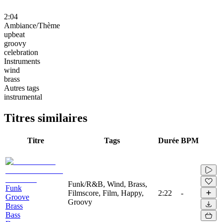
2:04
Ambiance/Thème
upbeat
groovy
celebration
Instruments
wind
brass
Autres tags
instrumental
Titres similaires
Titre
Tags
Durée
BPM
Funk/R&B, Wind, Brass,
Funk
Filmscore, Film, Happy,
2:22
-
Groove
Groovy
Brass
Bass