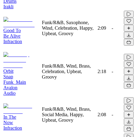
Drums
Irakli
Funk/R&B, Saxophone,
Wind, Celebration, Happy,
2:09
-
Good To
Upbeat, Groovy
Be Alive
Infraction
Funk/R&B, Wind, Brass,
Orbit
Celebration, Upbeat,
2:18
-
Snap
Groovy
Funk_Main
Avalon
Audio
Funk/R&B, Wind, Brass,
Social Media, Happy,
2:08
-
In The
Upbeat, Groovy
Now
Infraction