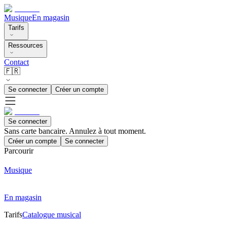
Musique
En magasin
Tarifs
Ressources
Contact
🇫🇷
Se connecter
Créer un compte
Se connecter
Sans carte bancaire. Annulez à tout moment.
Créer un compte
Se connecter
Parcourir
Musique
En magasin
Tarifs
Catalogue musical