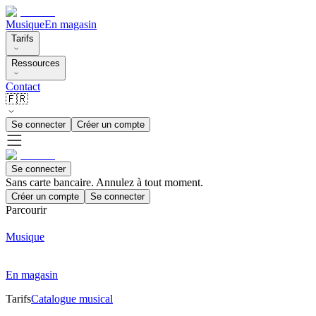
Musique
En magasin
Tarifs
Ressources
Contact
🇫🇷
Se connecter
Créer un compte
Se connecter
Sans carte bancaire. Annulez à tout moment.
Créer un compte
Se connecter
Parcourir
Musique
En magasin
Tarifs
Catalogue musical