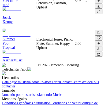
Feet in the
5:06
-
Percussion, Fashion,
sand
Upbeat
Joack
Kenny
Summer
Electronic/House, Piano,
Pop
Flute, Summer, Happy,
2:00
-
Tropical
Upbeat
AskharMusic
©
2026
Jamendo Licensing
Télécharger l'app
Liens utiles
Catalogue musical
Radios In-store
Tarifs
Contact
Centre d'aide
Nous
contacter
Jamendo
Jamendo pour les artistes
Jamendo Music
Mentions légales
Conditions générales d'utilisation
Conditions de vente
Politique de