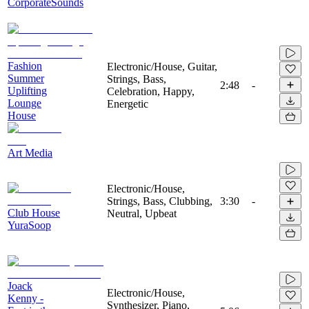
CorporateSounds
Fashion
Electronic/House, Guitar,
Summer
Strings, Bass,
2:48
-
Uplifting
Celebration, Happy,
Lounge
Energetic
House
Art Media
Electronic/House,
Strings, Bass, Clubbing,
3:30
-
Club House
Neutral, Upbeat
YuraSoop
Joack
Electronic/House,
Kenny -
Synthesizer, Piano,