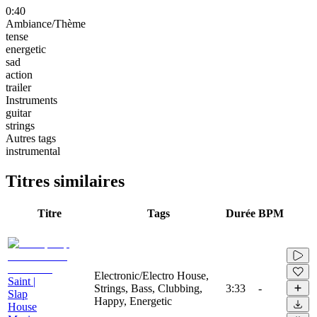
0:40
Ambiance/Thème
tense
energetic
sad
action
trailer
Instruments
guitar
strings
Autres tags
instrumental
Titres similaires
Titre
Tags
Durée
BPM
Electronic/Electro House,
Saint |
Strings, Bass, Clubbing,
3:33
-
Slap
Happy, Energetic
House