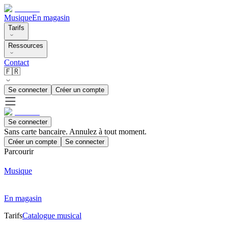
Musique
En magasin
Tarifs
Ressources
Contact
🇫🇷
Se connecter
Créer un compte
Se connecter
Sans carte bancaire. Annulez à tout moment.
Créer un compte
Se connecter
Parcourir
Musique
En magasin
Tarifs
Catalogue musical