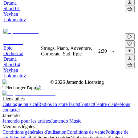
Drama
Short 01
Yevhen
Lokhmatov
Epic
Strings, Piano, Adventure,
2:30
-
Orchestral
Corporate, Sad, Epic
Drama
Short 04
Yevhen
Lokhmatov
©
2026
Jamendo Licensing
Télécharger l'app
Liens utiles
Catalogue musical
Radios In-store
Tarifs
Contact
Centre d'aide
Nous
contacter
Jamendo
Jamendo pour les artistes
Jamendo Music
Mentions légales
Conditions générales d'utilisation
Conditions de vente
Politique de
confidentialité
Politique des cookies
Violation de droits d'auteur