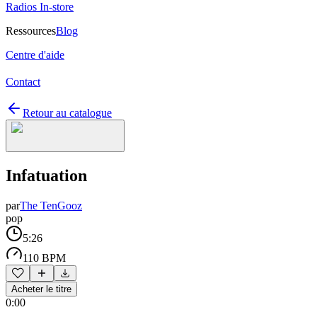
Radios In-store
Ressources
Blog
Centre d'aide
Contact
Retour au catalogue
Infatuation
par
The TenGooz
pop
5:26
110 BPM
Acheter le titre
0:00