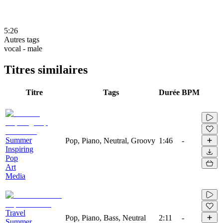
5:26
Autres tags
vocal - male
Titres similaires
Titre
Tags
Durée
BPM
Summer
Pop, Piano, Neutral, Groovy
1:46
-
Inspiring
Pop
Art
Media
Travel
Pop, Piano, Bass, Neutral
2:11
-
Summer