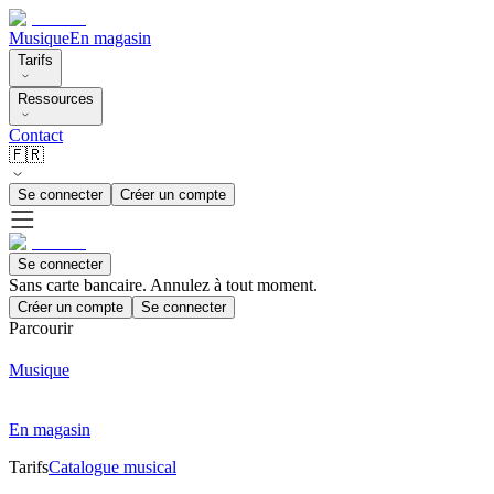
Musique
En magasin
Tarifs
Ressources
Contact
🇫🇷
Se connecter
Créer un compte
Se connecter
Sans carte bancaire. Annulez à tout moment.
Créer un compte
Se connecter
Parcourir
Musique
En magasin
Tarifs
Catalogue musical