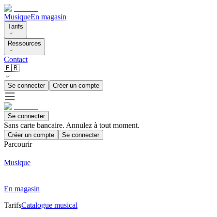
Musique
En magasin
Tarifs
Ressources
Contact
🇫🇷
Se connecter
Créer un compte
Se connecter
Sans carte bancaire. Annulez à tout moment.
Créer un compte
Se connecter
Parcourir
Musique
En magasin
Tarifs
Catalogue musical