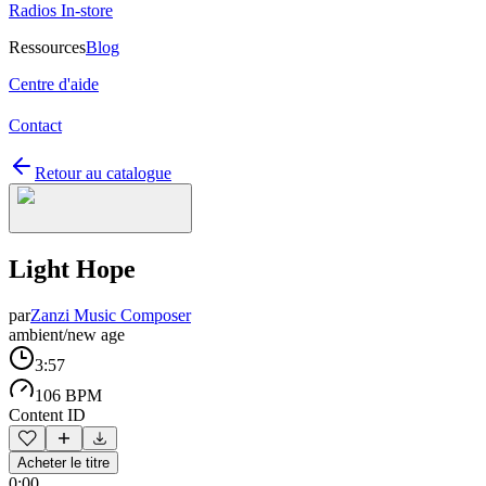
Radios In-store
Ressources
Blog
Centre d'aide
Contact
Retour au catalogue
Light Hope
par
Zanzi Music Composer
ambient/new age
3:57
106 BPM
Content ID
Acheter le titre
0:00