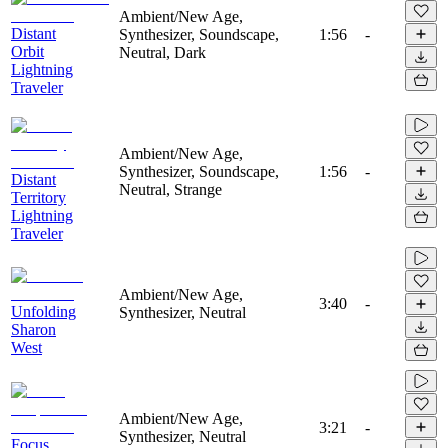
Ambient/New Age,
Distant
Synthesizer, Soundscape,
1:56
-
Orbit
Neutral, Dark
Lightning
Traveler
Ambient/New Age,
Synthesizer, Soundscape,
1:56
-
Distant
Neutral, Strange
Territory
Lightning
Traveler
Ambient/New Age,
3:40
-
Unfolding
Synthesizer, Neutral
Sharon
West
Ambient/New Age,
3:21
-
Synthesizer, Neutral
Focus