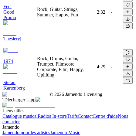
Feel
Rock, Guitar, Strings,
Good
2:32
-
Summer, Happy, Fun
Promo
Thesieryj
Rock, Drums, Guitar,
1974
Trumpet, Filmscore,
4:29
-
Corporate, Film, Happy,
Uplifting
Stefan
Kartenberg
©
2026
Jamendo Licensing
Télécharger l'app
Liens utiles
Catalogue musical
Radios In-store
Tarifs
Contact
Centre d'aide
Nous
contacter
Jamendo
Jamendo pour les artistes
Jamendo Music