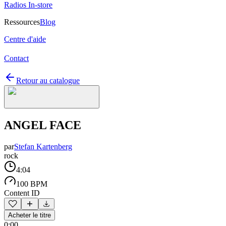
Radios In-store
Ressources
Blog
Centre d'aide
Contact
Retour au catalogue
ANGEL FACE
par
Stefan Kartenberg
rock
4:04
100 BPM
Content ID
Acheter le titre
0:00