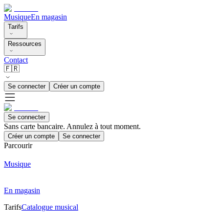
Musique
En magasin
Tarifs
Ressources
Contact
🇫🇷
Se connecter
Créer un compte
Se connecter
Sans carte bancaire. Annulez à tout moment.
Créer un compte
Se connecter
Parcourir
Musique
En magasin
Tarifs
Catalogue musical