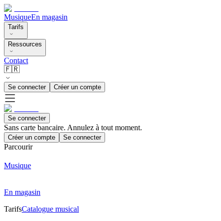
Musique
En magasin
Tarifs
Ressources
Contact
🇫🇷
Se connecter
Créer un compte
Se connecter
Sans carte bancaire. Annulez à tout moment.
Créer un compte
Se connecter
Parcourir
Musique
En magasin
Tarifs
Catalogue musical