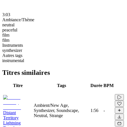
3:03
Ambiance/Thème
neutral
peaceful
film
film
Instruments
synthesizer
Autres tags
instrumental
Titres similaires
Titre
Tags
Durée
BPM
Ambient/New Age,
Synthesizer, Soundscape,
1:56
-
Distant
Neutral, Strange
Territory
Lightning