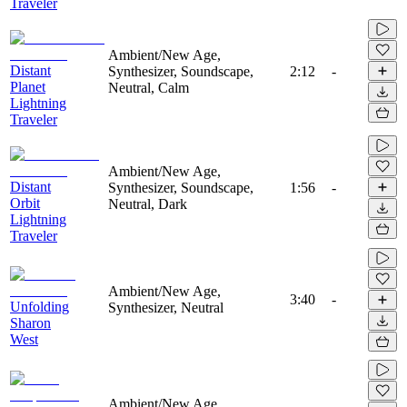
Traveler
Ambient/New Age,
Distant
Synthesizer, Soundscape,
2:12
-
Planet
Neutral, Calm
Lightning
Traveler
Ambient/New Age,
Distant
Synthesizer, Soundscape,
1:56
-
Orbit
Neutral, Dark
Lightning
Traveler
Ambient/New Age,
3:40
-
Unfolding
Synthesizer, Neutral
Sharon
West
Ambient/New Age,