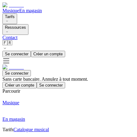
Musique
En magasin
Tarifs
Ressources
Contact
🇫🇷
Se connecter
Créer un compte
Se connecter
Sans carte bancaire. Annulez à tout moment.
Créer un compte
Se connecter
Parcourir
Musique
En magasin
Tarifs
Catalogue musical