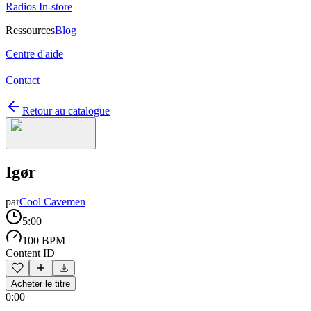
Radios In-store
Ressources
Blog
Centre d'aide
Contact
Retour au catalogue
Igør
par
Cool Cavemen
5:00
100 BPM
Content ID
Acheter le titre
0:00