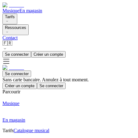
Musique
En magasin
Tarifs
Ressources
Contact
🇫🇷
Se connecter
Créer un compte
Se connecter
Sans carte bancaire. Annulez à tout moment.
Créer un compte
Se connecter
Parcourir
Musique
En magasin
Tarifs
Catalogue musical