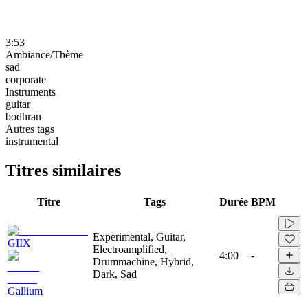
3:53
Ambiance/Thème
sad
corporate
Instruments
guitar
bodhran
Autres tags
instrumental
Titres similaires
Titre
Tags
Durée
BPM
Experimental, Guitar,
GIIX
Electroamplified,
4:00
-
Drummachine, Hybrid,
Dark, Sad
Gallium