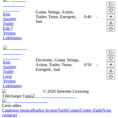
Guitar, Strings, Action,
Epic
Trailer, Tense, Energetic,
0:40
-
Anxiety
Sad
Trailer
Edit 7
Yevhen
Lokhmatov
Electronic, Guitar, Strings,
Epic
Action, Trailer, Tense,
0:50
-
Anxiety
Energetic, Sad
Trailer
Loop
Yevhen
Lokhmatov
©
2026
Jamendo Licensing
Télécharger l'app
Liens utiles
Catalogue musical
Radios In-store
Tarifs
Contact
Centre d'aide
Nous
contacter