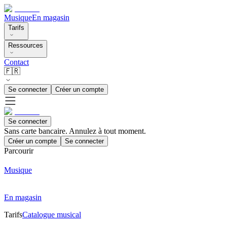
Musique
En magasin
Tarifs
Ressources
Contact
🇫🇷
Se connecter
Créer un compte
Se connecter
Sans carte bancaire. Annulez à tout moment.
Créer un compte
Se connecter
Parcourir
Musique
En magasin
Tarifs
Catalogue musical