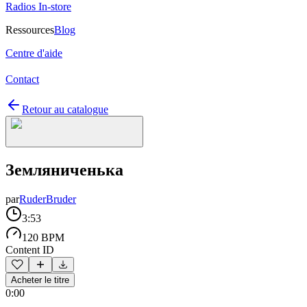
Radios In-store
Ressources
Blog
Centre d'aide
Contact
Retour au catalogue
Земляниченька
par
RuderBruder
3:53
120 BPM
Content ID
Acheter le titre
0:00