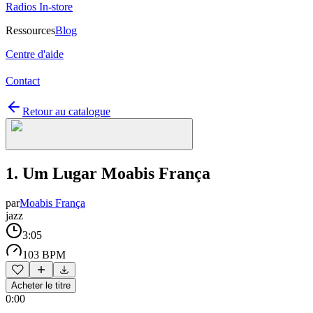
Radios In-store
Ressources
Blog
Centre d'aide
Contact
Retour au catalogue
1. Um Lugar Moabis França
par
Moabis França
jazz
3:05
103 BPM
Acheter le titre
0:00