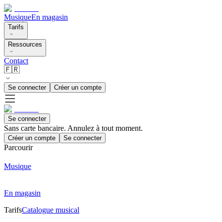
Musique
En magasin
Tarifs
Ressources
Contact
🇫🇷
Se connecter
Créer un compte
Se connecter
Sans carte bancaire. Annulez à tout moment.
Créer un compte
Se connecter
Parcourir
Musique
En magasin
Tarifs
Catalogue musical