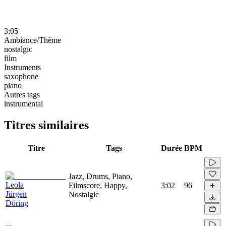
3:05
Ambiance/Thème
nostalgic
film
Instruments
saxophone
piano
Autres tags
instrumental
Titres similaires
Titre
Tags
Durée
BPM
Jazz, Drums, Piano,
Leola
Filmscore, Happy,
3:02
96
Jürgen
Nostalgic
Döring