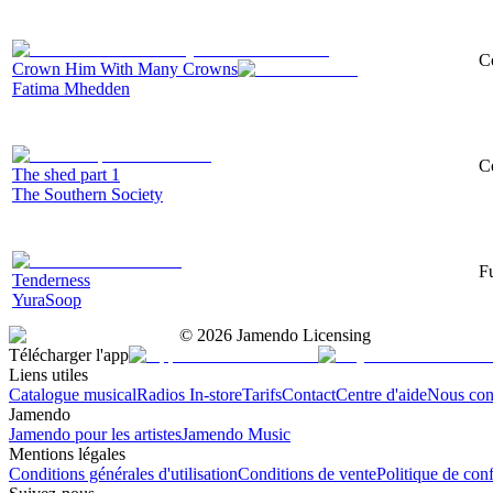
Co
Crown Him With Many Crowns
Fatima Mhedden
Co
The shed part 1
The Southern Society
F
Tenderness
YuraSoop
©
2026
Jamendo Licensing
Télécharger l'app
Liens utiles
Catalogue musical
Radios In-store
Tarifs
Contact
Centre d'aide
Nous con
Jamendo
Jamendo pour les artistes
Jamendo Music
Mentions légales
Conditions générales d'utilisation
Conditions de vente
Politique de conf