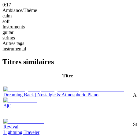
0:17
Ambiance/Thème
calm
soft
Instruments
guitar
strings
Autres tags
instrumental
Titres similaires
Titre
Dreaming Back | Nostalgic & Atmospheric Piano
A
A|C
St
Revival
Lightning Traveler