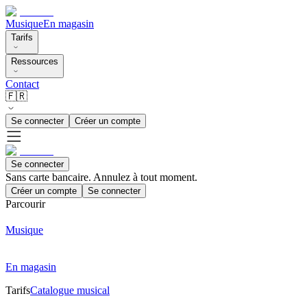
Musique
En magasin
Tarifs
Ressources
Contact
🇫🇷
Se connecter
Créer un compte
Se connecter
Sans carte bancaire. Annulez à tout moment.
Créer un compte
Se connecter
Parcourir
Musique
En magasin
Tarifs
Catalogue musical