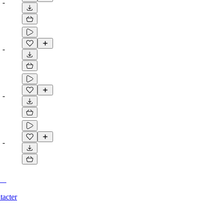
-
-
-
-
tacter