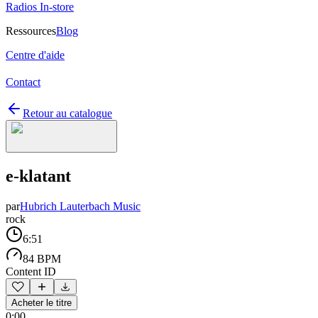
Radios In-store
Ressources
Blog
Centre d'aide
Contact
Retour au catalogue
e-klatant
par
Hubrich Lauterbach Music
rock
6:51
84 BPM
Content ID
Acheter le titre
0:00