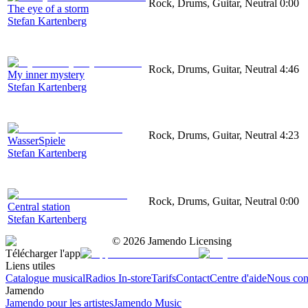
Rock, Drums, Guitar, Neutral
0:00
The eye of a storm
Stefan Kartenberg
Rock, Drums, Guitar, Neutral
4:46
My inner mystery
Stefan Kartenberg
Rock, Drums, Guitar, Neutral
4:23
WasserSpiele
Stefan Kartenberg
Rock, Drums, Guitar, Neutral
0:00
Central station
Stefan Kartenberg
©
2026
Jamendo Licensing
Télécharger l'app
Liens utiles
Catalogue musical
Radios In-store
Tarifs
Contact
Centre d'aide
Nous con
Jamendo
Jamendo pour les artistes
Jamendo Music