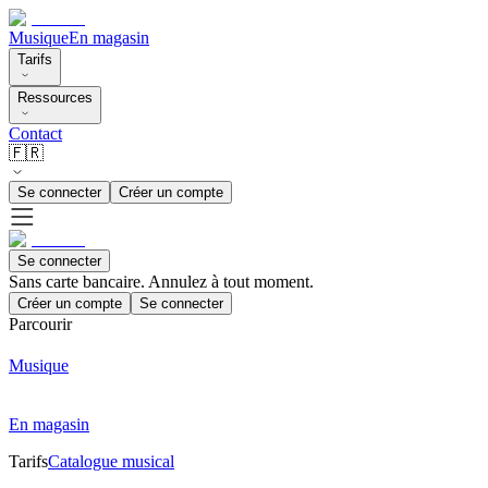
Musique
En magasin
Tarifs
Ressources
Contact
🇫🇷
Se connecter
Créer un compte
Se connecter
Sans carte bancaire. Annulez à tout moment.
Créer un compte
Se connecter
Parcourir
Musique
En magasin
Tarifs
Catalogue musical