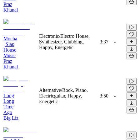
Praz
Khanal
Electronic/Electro House,
Mocha
Synthesizer, Clubbing,
3:37
-
| Slap
Happy, Energetic
House
Music
Praz
Khanal
Alternative/Rock, Piano,
Long
Electricguitar, Happy,
3:50
-
Long
Energetic
Time
Ago
Big Liz