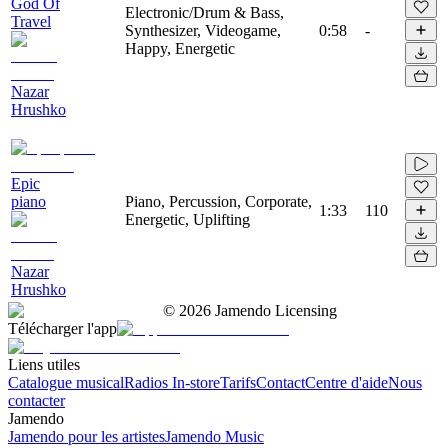
God Of
Electronic/Drum & Bass,
Travel
Synthesizer, Videogame,
0:58
-
Happy, Energetic
Nazar
Hrushko
Epic
piano
Piano, Percussion, Corporate,
1:33
110
Energetic, Uplifting
Nazar
Hrushko
©
2026
Jamendo Licensing
Télécharger l'app
Liens utiles
Catalogue musical
Radios In-store
Tarifs
Contact
Centre d'aide
Nous
contacter
Jamendo
Jamendo pour les artistes
Jamendo Music