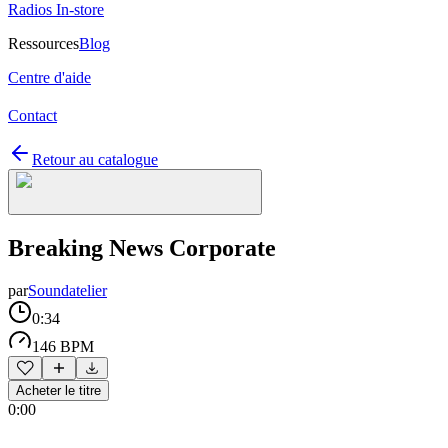
Radios In-store
Ressources
Blog
Centre d'aide
Contact
Retour au catalogue
Breaking News Corporate
par
Soundatelier
0:34
146 BPM
Acheter le titre
0:00