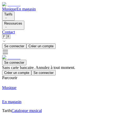
Musique
En magasin
Tarifs
Ressources
Contact
🇫🇷
Se connecter
Créer un compte
Se connecter
Sans carte bancaire. Annulez à tout moment.
Créer un compte
Se connecter
Parcourir
Musique
En magasin
Tarifs
Catalogue musical