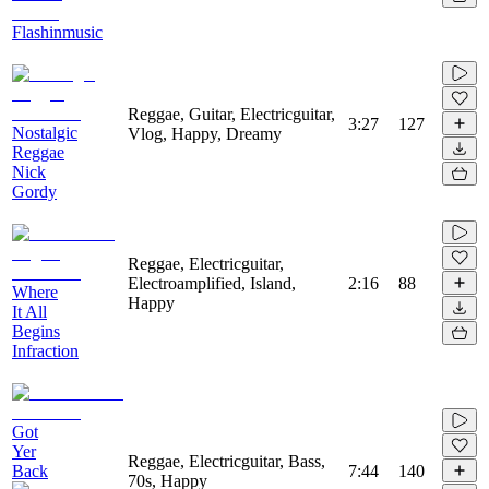
Flashinmusic
Reggae, Guitar, Electricguitar,
3:27
127
Nostalgic
Vlog, Happy, Dreamy
Reggae
Nick
Gordy
Reggae, Electricguitar,
Electroamplified, Island,
2:16
88
Where
Happy
It All
Begins
Infraction
Got
Yer
Reggae, Electricguitar, Bass,
Back
7:44
140
70s, Happy