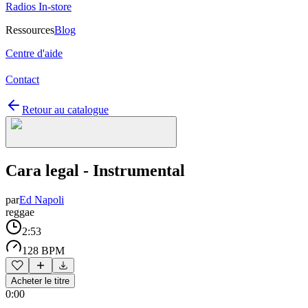
Radios In-store
Ressources
Blog
Centre d'aide
Contact
Retour au catalogue
Cara legal - Instrumental
par
Ed Napoli
reggae
2:53
128 BPM
Acheter le titre
0:00