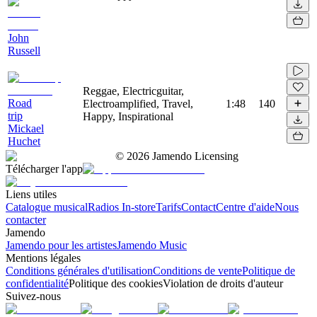
John
Russell
Reggae, Electricguitar,
Road
Electroamplified, Travel,
1:48
140
trip
Happy, Inspirational
Mickael
Huchet
©
2026
Jamendo Licensing
Télécharger l'app
Liens utiles
Catalogue musical
Radios In-store
Tarifs
Contact
Centre d'aide
Nous
contacter
Jamendo
Jamendo pour les artistes
Jamendo Music
Mentions légales
Conditions générales d'utilisation
Conditions de vente
Politique de
confidentialité
Politique des cookies
Violation de droits d'auteur
Suivez-nous