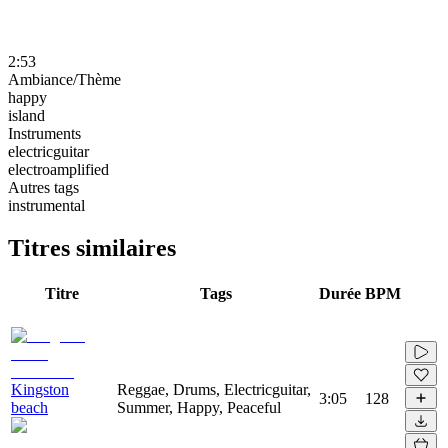
2:53
Ambiance/Thème
happy
island
Instruments
electricguitar
electroamplified
Autres tags
instrumental
Titres similaires
Titre
Tags
Durée
BPM
Kingston
Reggae, Drums, Electricguitar,
3:05
128
beach
Summer, Happy, Peaceful