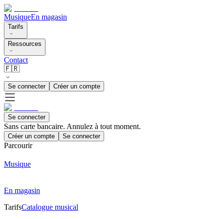
Musique
En magasin
Tarifs
Ressources
Contact
🇫🇷
Se connecter
Créer un compte
Se connecter
Sans carte bancaire. Annulez à tout moment.
Créer un compte
Se connecter
Parcourir
Musique
En magasin
Tarifs
Catalogue musical