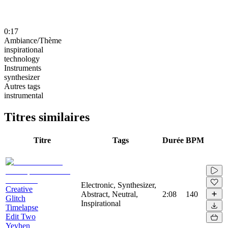
0:17
Ambiance/Thème
inspirational
technology
Instruments
synthesizer
Autres tags
instrumental
Titres similaires
Titre
Tags
Durée
BPM
Electronic, Synthesizer,
Creative
Abstract, Neutral,
2:08
140
Glitch
Inspirational
Timelapse
Edit Two
Yevhen