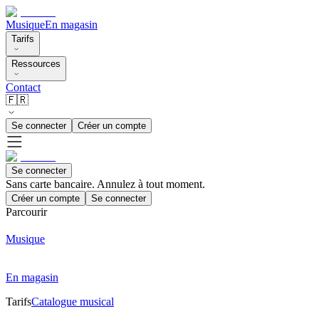
Musique
En magasin
Tarifs
Ressources
Contact
🇫🇷
Se connecter
Créer un compte
Se connecter
Sans carte bancaire. Annulez à tout moment.
Créer un compte
Se connecter
Parcourir
Musique
En magasin
Tarifs
Catalogue musical