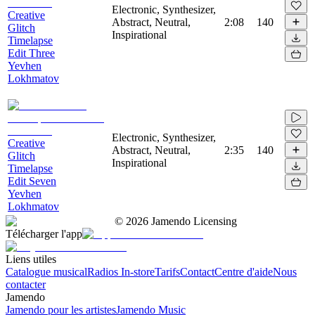
Electronic, Synthesizer,
Creative
Abstract, Neutral,
2:08
140
Glitch
Inspirational
Timelapse
Edit Three
Yevhen
Lokhmatov
Electronic, Synthesizer,
Creative
Abstract, Neutral,
2:35
140
Glitch
Inspirational
Timelapse
Edit Seven
Yevhen
Lokhmatov
©
2026
Jamendo Licensing
Télécharger l'app
Liens utiles
Catalogue musical
Radios In-store
Tarifs
Contact
Centre d'aide
Nous
contacter
Jamendo
Jamendo pour les artistes
Jamendo Music