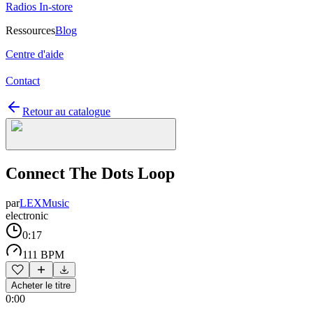
Radios In-store
Ressources
Blog
Centre d'aide
Contact
Retour au catalogue
Connect The Dots Loop
par
LEXMusic
electronic
0:17
111 BPM
Acheter le titre
0:00