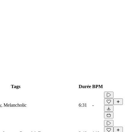
Tags
Durée
BPM
y, Melancholic
6:31
-