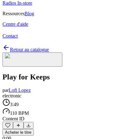
Radios In-store
Ressources
Blog
Centre d'aide
Contact
Retour au catalogue
Play for Keeps
par
Lofi Lopez
electronic
3:49
110 BPM
Content ID
Acheter le titre
0:00