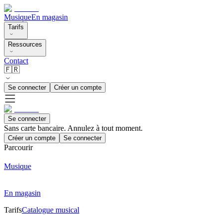
Musique
En magasin
Tarifs
Ressources
Contact
🇫🇷
Se connecter
Créer un compte
Se connecter
Sans carte bancaire. Annulez à tout moment.
Créer un compte
Se connecter
Parcourir
Musique
En magasin
Tarifs
Catalogue musical