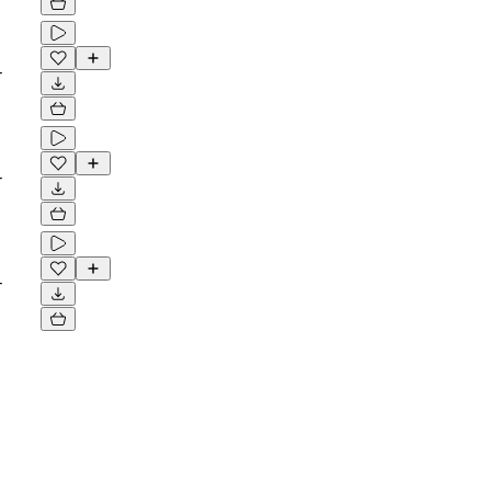
-
-
-