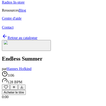
Radios In-store
Ressources
Blog
Centre d'aide
Contact
Retour au catalogue
Endless Summer
par
Hannes Hofkind
3:06
128 BPM
Acheter le titre
0:00