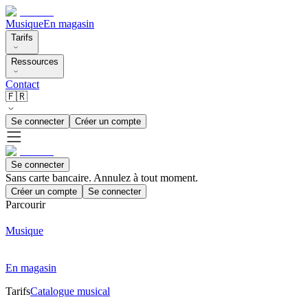
Musique
En magasin
Tarifs
Ressources
Contact
🇫🇷
Se connecter
Créer un compte
Se connecter
Sans carte bancaire. Annulez à tout moment.
Créer un compte
Se connecter
Parcourir
Musique
En magasin
Tarifs
Catalogue musical