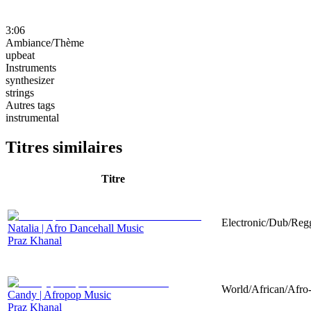
3:06
Ambiance/Thème
upbeat
Instruments
synthesizer
strings
Autres tags
instrumental
Titres similaires
Titre
Electronic/Dub/Regg
Natalia | Afro Dancehall Music
Praz Khanal
World/African/Afro-
Candy | Afropop Music
Praz Khanal