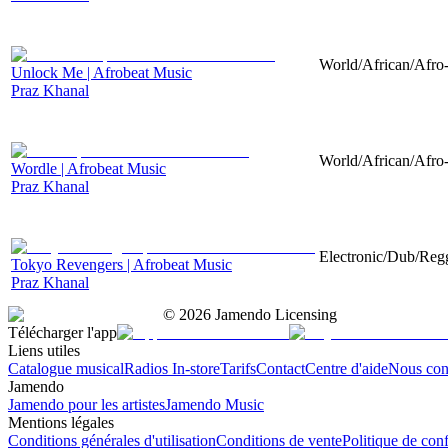
World/African/Afro-
Unlock Me | Afrobeat Music
Praz Khanal
World/African/Afro-
Wordle | Afrobeat Music
Praz Khanal
Electronic/Dub/Regg
Tokyo Revengers | Afrobeat Music
Praz Khanal
©
2026
Jamendo Licensing
Télécharger l'app
Liens utiles
Catalogue musical
Radios In-store
Tarifs
Contact
Centre d'aide
Nous con
Jamendo
Jamendo pour les artistes
Jamendo Music
Mentions légales
Conditions générales d'utilisation
Conditions de vente
Politique de conf