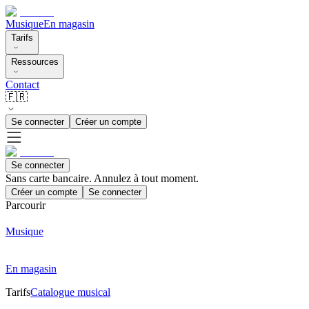
Musique
En magasin
Tarifs
Ressources
Contact
🇫🇷
Se connecter
Créer un compte
Se connecter
Sans carte bancaire. Annulez à tout moment.
Créer un compte
Se connecter
Parcourir
Musique
En magasin
Tarifs
Catalogue musical