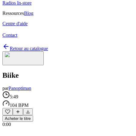
Radios In-store
Ressources
Blog
Centre d'aide
Contact
Retour au catalogue
Biike
par
Panoptiman
5:49
104 BPM
Acheter le titre
0:00