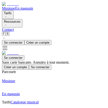
Musique
En magasin
Tarifs
Ressources
Contact
🇫🇷
Se connecter
Créer un compte
Se connecter
Sans carte bancaire. Annulez à tout moment.
Créer un compte
Se connecter
Parcourir
Musique
En magasin
Tarifs
Catalogue musical