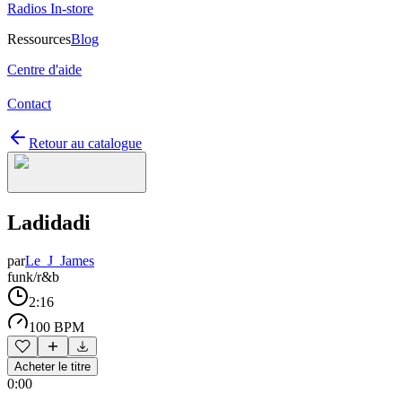
Radios In-store
Ressources
Blog
Centre d'aide
Contact
Retour au catalogue
Ladidadi
par
Le_J_James
funk/r&b
2:16
100 BPM
Acheter le titre
0:00