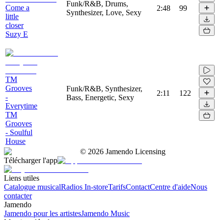
Funk/R&B, Drums,
Come a
2:48
99
Synthesizer, Love, Sexy
little
closer
Suzy E
TM
Grooves
Funk/R&B, Synthesizer,
2:11
122
-
Bass, Energetic, Sexy
Everytime
TM
Grooves
- Soulful
House
©
2026
Jamendo Licensing
Télécharger l'app
Liens utiles
Catalogue musical
Radios In-store
Tarifs
Contact
Centre d'aide
Nous
contacter
Jamendo
Jamendo pour les artistes
Jamendo Music