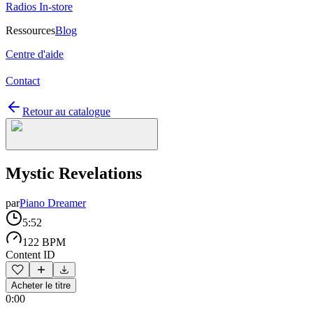
Radios In-store
Ressources
Blog
Centre d'aide
Contact
Retour au catalogue
Mystic Revelations
par
Piano Dreamer
5:52
122 BPM
Content ID
Acheter le titre
0:00