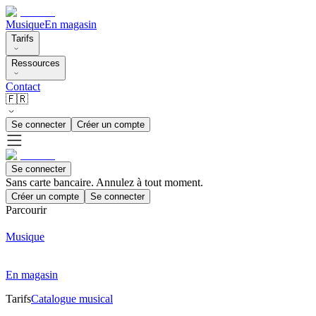
Musique
En magasin
Tarifs
Ressources
Contact
🇫🇷
Se connecter
Créer un compte
Se connecter
Sans carte bancaire. Annulez à tout moment.
Créer un compte
Se connecter
Parcourir
Musique
En magasin
Tarifs
Catalogue musical