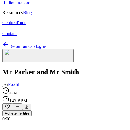
Radios In-store
Ressources
Blog
Centre d'aide
Contact
Retour au catalogue
Mr Parker and Mr Smith
par
Poxfil
2:52
145 BPM
Acheter le titre
0:00