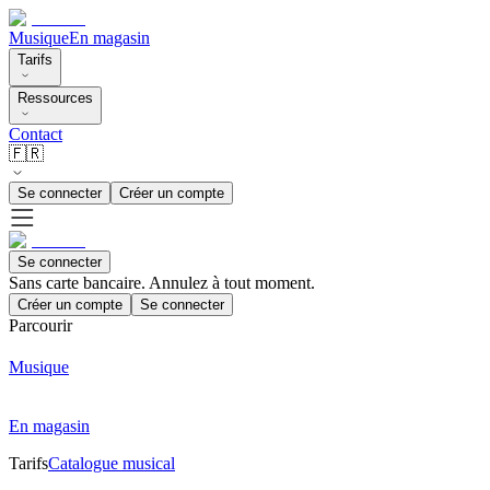
Musique
En magasin
Tarifs
Ressources
Contact
🇫🇷
Se connecter
Créer un compte
Se connecter
Sans carte bancaire. Annulez à tout moment.
Créer un compte
Se connecter
Parcourir
Musique
En magasin
Tarifs
Catalogue musical