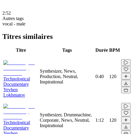
2:52
Autres tags
vocal - male
Titres similaires
Titre
Tags
Durée
BPM
Synthesizer, News,
Production, Neutral,
0:40
120
Technological
Inspirational
Documentary
Yevhen
Lokhmatov
Synthesizer, Drummachine,
Corporate, News, Neutral,
1:12
120
Technological
Inspirational
Documentary
Yevhen