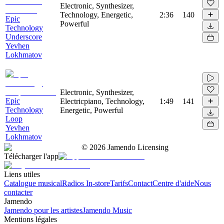
Electronic, Synthesizer,
Technology, Energetic,
2:36
140
Epic
Powerful
Technology
Underscore
Yevhen
Lokhmatov
Electronic, Synthesizer,
Epic
Electricpiano, Technology,
1:49
141
Technology
Energetic, Powerful
Loop
Yevhen
Lokhmatov
©
2026
Jamendo Licensing
Télécharger l'app
Liens utiles
Catalogue musical
Radios In-store
Tarifs
Contact
Centre d'aide
Nous
contacter
Jamendo
Jamendo pour les artistes
Jamendo Music
Mentions légales