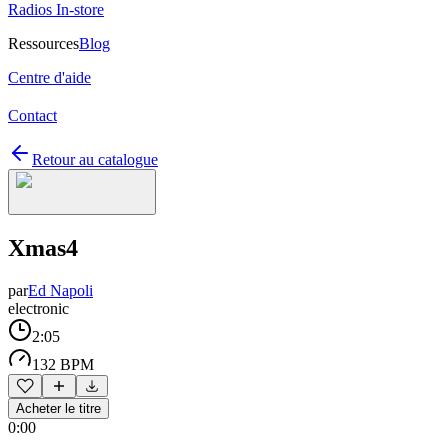
Radios In-store
Ressources
Blog
Centre d'aide
Contact
Retour au catalogue
Xmas4
par
Ed Napoli
electronic
2:05
132 BPM
Acheter le titre
0:00