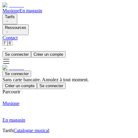
Musique
En magasin
Tarifs
Ressources
Contact
🇫🇷
Se connecter
Créer un compte
Se connecter
Sans carte bancaire. Annulez à tout moment.
Créer un compte
Se connecter
Parcourir
Musique
En magasin
Tarifs
Catalogue musical