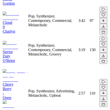
Gordon
Pop, Synthesizer,
Contemporary, Commercial,
3:42
97
Cloud
Melancholic
9
Charlyn
Pop, Synthesizer,
Contemporary, Commercial,
3:19
130
Savior
Melancholic, Groovy
Daly
O'Brien
Cherry
Berry
Pop, Synthesizer, Advertising,
-
2:57
110
Melancholic, Upbeat
Open