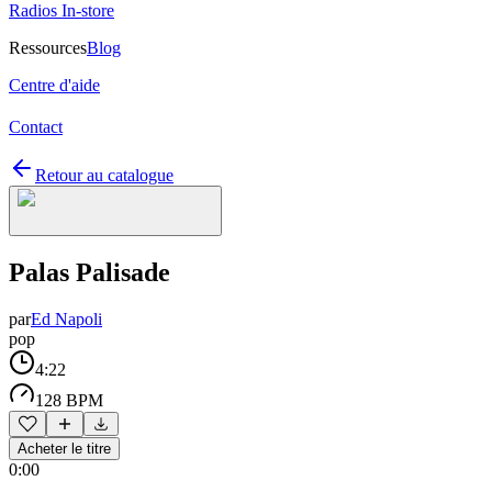
Radios In-store
Ressources
Blog
Centre d'aide
Contact
Retour au catalogue
Palas Palisade
par
Ed Napoli
pop
4:22
128 BPM
Acheter le titre
0:00