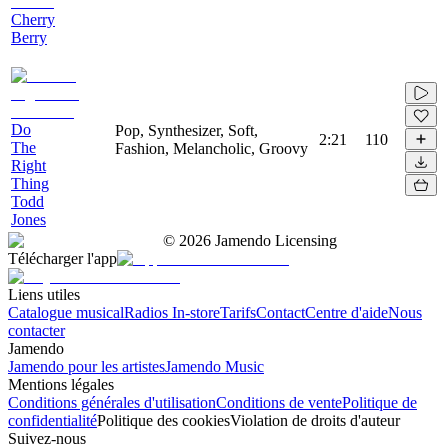
Cherry
Berry
Do
Pop, Synthesizer, Soft,
2:21
110
The
Fashion, Melancholic, Groovy
Right
Thing
Todd
Jones
©
2026
Jamendo Licensing
Télécharger l'app
Liens utiles
Catalogue musical
Radios In-store
Tarifs
Contact
Centre d'aide
Nous
contacter
Jamendo
Jamendo pour les artistes
Jamendo Music
Mentions légales
Conditions générales d'utilisation
Conditions de vente
Politique de
confidentialité
Politique des cookies
Violation de droits d'auteur
Suivez-nous