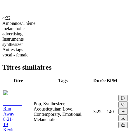
4:22
Ambiance/Thème
melancholic
advertising
Instruments
synthesizer
Autres tags
vocal - female
Titres similaires
Titre
Tags
Durée
BPM
Pop, Synthesizer,
Run
Acousticguitar, Love,
3:25
140
Away
Contemporary, Emotional,
8-21-
Melancholic
19
Kevin