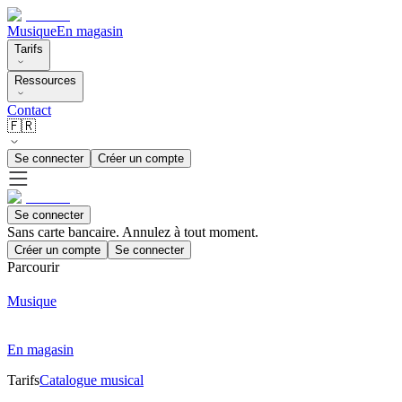
Musique
En magasin
Tarifs
Ressources
Contact
🇫🇷
Se connecter
Créer un compte
Se connecter
Sans carte bancaire. Annulez à tout moment.
Créer un compte
Se connecter
Parcourir
Musique
En magasin
Tarifs
Catalogue musical