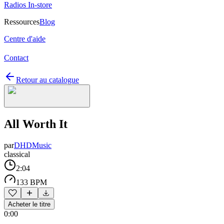
Radios In-store
Ressources
Blog
Centre d'aide
Contact
Retour au catalogue
All Worth It
par
DHDMusic
classical
2:04
133 BPM
Acheter le titre
0:00