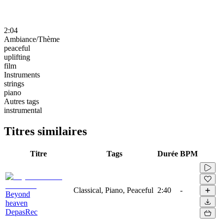
2:04
Ambiance/Thème
peaceful
uplifting
film
Instruments
strings
piano
Autres tags
instrumental
Titres similaires
Titre
Tags
Durée
BPM
Classical, Piano, Peaceful
2:40
-
Beyond
heaven
DepasRec