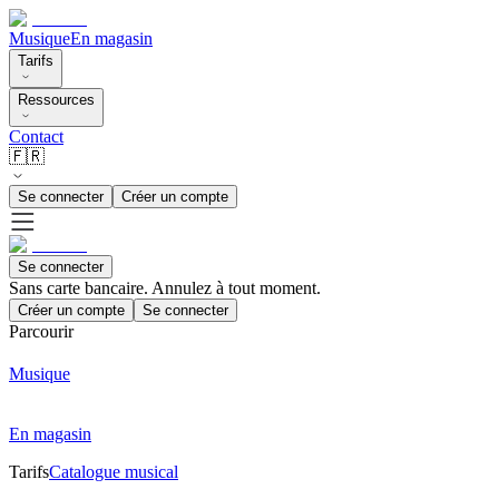
Musique
En magasin
Tarifs
Ressources
Contact
🇫🇷
Se connecter
Créer un compte
Se connecter
Sans carte bancaire. Annulez à tout moment.
Créer un compte
Se connecter
Parcourir
Musique
En magasin
Tarifs
Catalogue musical