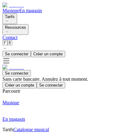
Musique
En magasin
Tarifs
Ressources
Contact
🇫🇷
Se connecter
Créer un compte
Se connecter
Sans carte bancaire. Annulez à tout moment.
Créer un compte
Se connecter
Parcourir
Musique
En magasin
Tarifs
Catalogue musical