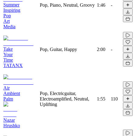
Summer
Pop, Piano, Neutral, Groovy
1:46
-
Inspiring
Pop
Art
Media
Take
Pop, Guitar, Happy
2:00
-
Your
Time
TATANX
Air
Ambient
Pop, Electricguitar,
Palm
Electroamplified, Neutral,
1:55
110
Uplifting
Nazar
Hrushko