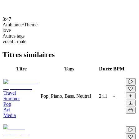
3:47
Ambiance/Thème
love
Autres tags
vocal - male
Titres similaires
Titre
Tags
Durée
BPM
Travel
Pop, Piano, Bass, Neutral
2:11
-
Summer
Pop
Art
Media