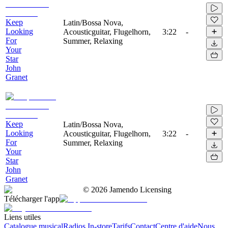
Keep
Latin/Bossa Nova,
Looking
Acousticguitar, Flugelhorn,
3:22
-
For
Summer, Relaxing
Your
Star
John
Granet
Keep
Latin/Bossa Nova,
Looking
Acousticguitar, Flugelhorn,
3:22
-
For
Summer, Relaxing
Your
Star
John
Granet
©
2026
Jamendo Licensing
Télécharger l'app
Liens utiles
Catalogue musical
Radios In-store
Tarifs
Contact
Centre d'aide
Nous