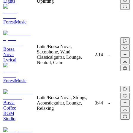
Lights
Uplifting
ForestMusic
Latin/Bossa Nova,
Bossa
Saxophone, Wind,
Nova
2:14
-
Classicalguitar, Lounge,
Lyrical
Neutral, Calm
ForestMusic
Latin/Bossa Nova, Strings,
Bossa
Acousticguitar, Lounge,
3:44
-
Coffee
Relaxing
BGM
Studio