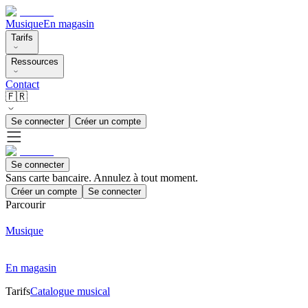
Musique
En magasin
Tarifs
Ressources
Contact
🇫🇷
Se connecter
Créer un compte
Se connecter
Sans carte bancaire. Annulez à tout moment.
Créer un compte
Se connecter
Parcourir
Musique
En magasin
Tarifs
Catalogue musical