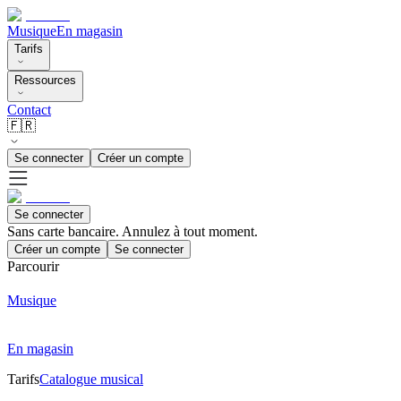
Musique
En magasin
Tarifs
Ressources
Contact
🇫🇷
Se connecter
Créer un compte
Se connecter
Sans carte bancaire. Annulez à tout moment.
Créer un compte
Se connecter
Parcourir
Musique
En magasin
Tarifs
Catalogue musical