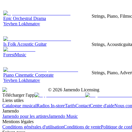
Strings, Piano, Filmsc
Epic Orchestral Drama
Yevhen Lokhmatov
Is Folk Acoustic Guitar
Strings, Acousticguit
ForestMusic
Strings, Piano, Advert
Piano Cinematic Corporate
Yevhen Lokhmatov
©
2026
Jamendo Licensing
Télécharger l'app
Liens utiles
Catalogue musical
Radios In-store
Tarifs
Contact
Centre d'aide
Nous con
Jamendo
Jamendo pour les artistes
Jamendo Music
Mentions légales
Conditions générales d'utilisation
Conditions de vente
Politique de conf