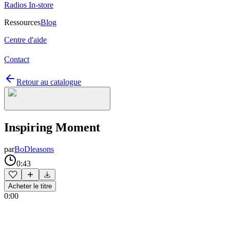
Radios In-store
Ressources
Blog
Centre d'aide
Contact
Retour au catalogue
Inspiring Moment
par
BoDleasons
0:43
Acheter le titre
0:00