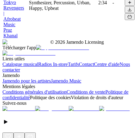
Tokyo
Synthesizer, Percussion, Urban,
2:34
-
Revengers
Happy, Upbeat
|
Afrobeat
Music
Praz
Khanal
©
2026
Jamendo Licensing
Télécharger l'app
Liens utiles
Catalogue musical
Radios In-store
Tarifs
Contact
Centre d'aide
Nous
contacter
Jamendo
Jamendo pour les artistes
Jamendo Music
Mentions légales
Conditions générales d'utilisation
Conditions de vente
Politique de
confidentialité
Politique des cookies
Violation de droits d'auteur
Suivez-nous