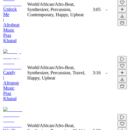
World/African/Afro-Beat,
Unlock
Synthesizer, Percussion,
3:05
-
Me
Contemporary, Happy, Upbeat
|
Afrobeat
Music
Praz
Khanal
World/African/Afro-Beat,
Candy
Synthesizer, Percussion, Travel,
3:16
-
|
Happy, Upbeat
Afropop
Music
Praz
Khanal
World/African/Afro-Beat,