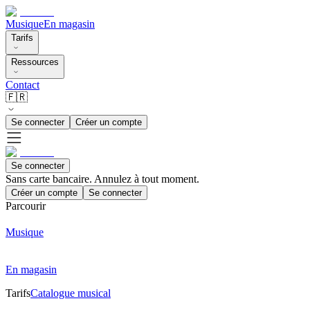
Musique
En magasin
Tarifs
Ressources
Contact
🇫🇷
Se connecter
Créer un compte
Se connecter
Sans carte bancaire. Annulez à tout moment.
Créer un compte
Se connecter
Parcourir
Musique
En magasin
Tarifs
Catalogue musical