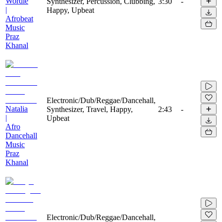
Wordle
Synthesizer, Percussion, Clubbing,
3:30
-
|
Happy, Upbeat
Afrobeat
Music
Praz
Khanal
Electronic/Dub/Reggae/Dancehall,
Natalia
Synthesizer, Travel, Happy,
2:43
-
|
Upbeat
Afro
Dancehall
Music
Praz
Khanal
Electronic/Dub/Reggae/Dancehall,