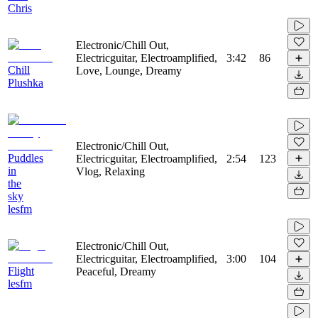
Chris
Electronic/Chill Out,
Electricguitar, Electroamplified,
3:42
86
Chill
Love, Lounge, Dreamy
Plushka
Electronic/Chill Out,
Puddles
Electricguitar, Electroamplified,
2:54
123
in
Vlog, Relaxing
the
sky
lesfm
Electronic/Chill Out,
Electricguitar, Electroamplified,
3:00
104
Flight
Peaceful, Dreamy
lesfm