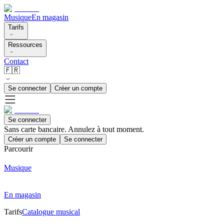
Musique
En magasin
Tarifs
Ressources
Contact
🇫🇷
Se connecter
Créer un compte
Se connecter
Sans carte bancaire. Annulez à tout moment.
Créer un compte
Se connecter
Parcourir
Musique
En magasin
Tarifs
Catalogue musical