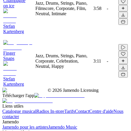
Champagne
Jazz, Drums, Strings, Piano,
on ice
Filmscore, Corporate, Film,
3:58
-
Neutral, Intimate
Stefan
Kartenberg
Finger
Jazz, Drums, Strings, Piano,
Snaps
Corporate, Celebration,
3:11
-
Neutral, Happy
Stefan
Kartenberg
©
2026
Jamendo Licensing
Télécharger l'app
Liens utiles
Catalogue musical
Radios In-store
Tarifs
Contact
Centre d'aide
Nous
contacter
Jamendo
Jamendo pour les artistes
Jamendo Music