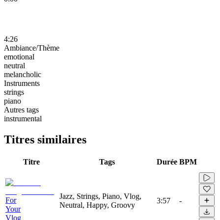
4:26
Ambiance/Thème
emotional
neutral
melancholic
Instruments
strings
piano
Autres tags
instrumental
Titres similaires
Titre
Tags
Durée
BPM
Jazz, Strings, Piano, Vlog,
For
3:57
-
Neutral, Happy, Groovy
Your
Vlog