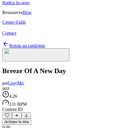
Radios In-store
Ressources
Blog
Centre d'aide
Contact
Retour au catalogue
Breeze Of A New Day
par
GrayMic
jazz
4:26
131 BPM
Content ID
Acheter le titre
0:00