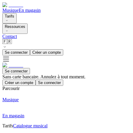
Musique
En magasin
Tarifs
Ressources
Contact
🇫🇷
Se connecter
Créer un compte
Se connecter
Sans carte bancaire. Annulez à tout moment.
Créer un compte
Se connecter
Parcourir
Musique
En magasin
Tarifs
Catalogue musical